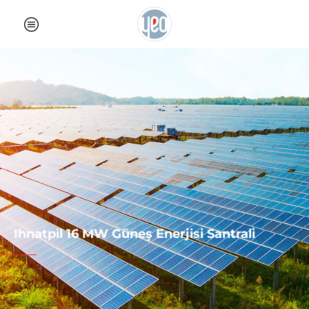
Ihnatpil 16 MW Güneş Enerjisi Santrali