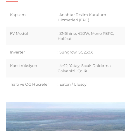
Kapsam
: Anahtar Teslim Kurulum
Hizmetleri (EPC)
FV Modül
: ZNShine, 420W, Mono PERC,
Halfcut
Inverter
: Sungrow, SG250X
Konstrüksiyon
: 4×12, Yatay, Sıcak Daldırma
Galvanizli Çelik
Trafo ve OG Hücreler
: Eaton / Ulusoy